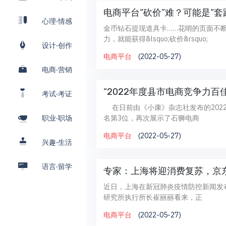
电商平台“砍价”难？可能是“套
心理·情感
金币钻石提现道具卡……花哨的页面不
力，就能获得&lsquo;砍价&rsquo;
设计·创作
电商平台
(2022-05-27)
电商·营销
“2022年度县市电商竞争力百
考试·考证
在日前由《小康》杂志社发布的202
名第3位，再次展示了石狮电商
职业·职场
电商平台
(2022-05-27)
兴趣·生活
语言·留学
专家：上海将迎消费复苏，京
近日，上海在新冠肺炎疫情防控新闻发
研究所执行所长崔丽丽看来，正
电商平台
(2022-05-27)