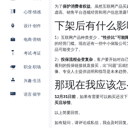
为了
保护消费者权益
。虽然互联网产品买
心理·情感
虚高、销售平台违规经营和用户信息泄露
下架后有什么影
设计·创作
1）互联网产品种类变少，
“性价比”可能
电商·营销
的经营门槛。现在还有一些中小保险公司
品可能变少了。
考试·考证
2）
投保流程会变复杂
，客户要开始对自
看到的投保链接就直接买，出“问题”后就
职业·职场
像、专业人士提供说明和指导是未来趋势
兴趣·生活
那现在我应该怎
语言·留学
12月31日前
，如果有需要可以购买还没下
买且珍惜
。
以上简要回答。
如有疑问，请评论或私信，我会及时回复