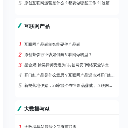
5
原创互联网运营是什么？都要做哪些工作？|这篇文章告诉你答案
互联网产品
1
互联网产品岗转智能硬件产品岗
2
原创茶饮行业该如何向互联网做转型？
3
星合规|徐昊律师受邀为“共创网安”网络安全讲堂做互联网产品运营合规讲座
4
开门红产品是什么意思？互联网产品退市对开门红有影响吗？
5
新规落地伊始，38家险企在售新品骤减，互联网人身险何去何从？
大数据与Al
1
大数据与AI智能之间有何联系