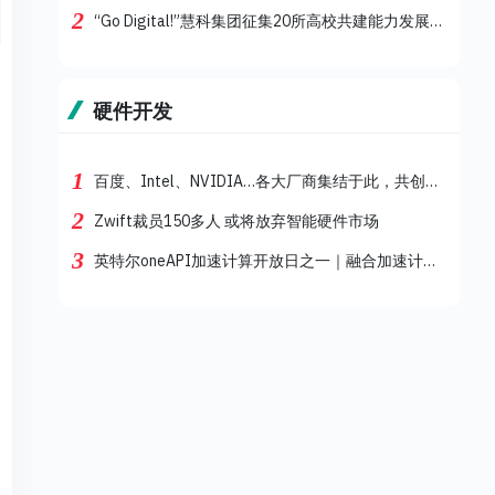
2
“Go Digital!”慧科集团征集20所高校共建能力发展中心，开启数字化转型之路
硬件开发
1
百度、Intel、NVIDIA…各大厂商集结于此，共创软硬一体全新生态
2
Zwift裁员150多人 或将放弃智能硬件市场
3
英特尔oneAPI加速计算开放日之一｜融合加速计算实践