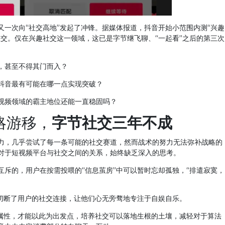
又一次向“社交高地”发起了冲锋。据媒体报道，抖音开始小范围内测“兴趣
社交。仅在兴趣社交这一领域，这已是字节继飞聊、“一起看”之后的第三次
，甚至不得其门而入？
抖音最有可能在哪一点实现突破？
视频领域的霸主地位还能一直稳固吗？
略游移，
字节社交三年不成
力，几乎尝试了每一条可能的社交赛道，然而战术的努力无法弥补战略的
对于短视频平台与社交之间的关系，始终缺乏深入的思考。
互斥的，用户在按需投喂的“信息茧房”中可以暂时忘却孤独，“排遣寂寞，
为切断了用户的社交连接，让他们心无旁骛地专注于自娱自乐。
”属性，才能以此为出发点，培养社交可以落地生根的土壤，减轻对于算法