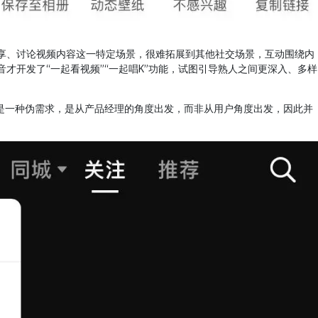
享、讨论视频内容这一特定场景，很难拓展到其他社交场景，互动围绕内
才开发了“一起看视频”“一起唱K”功能，试图引导熟人之间更深入、多样
更像是一种伪需求，是从产品经理的角度出发，而非从用户角度出发，因此并