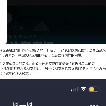
音还通过“拍日常”与朋友tab，打造了一个“视频版朋友圈”，然而当越来
见”，身为另一款国民级应用的抖音，也会面临同样的问题。
会更在意自己的隐私。正如一位朋友曾向文娱价值官诉说自己的苦
音不能发随时被亲戚朋友刷到。”另一位朋友圈也告诉我们“抖音再也不发乌
了尴尬的聊天模式 。”