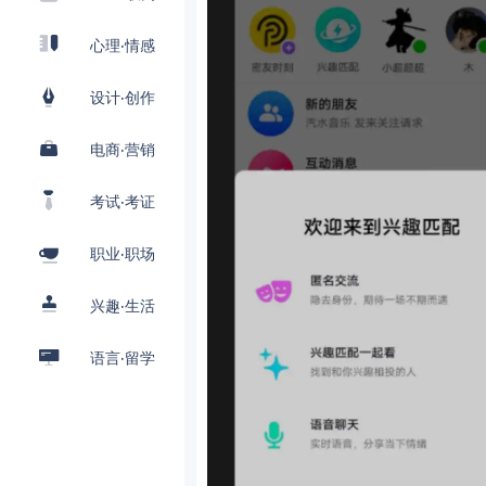
心理·情感
设计·创作
电商·营销
考试·考证
职业·职场
兴趣·生活
语言·留学